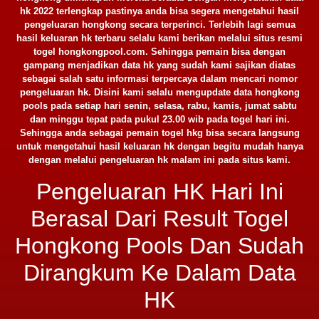
hk 2022 terlengkap pastinya anda bisa segera mengetahui hasil
pengeluaran hongkong secara terperinci. Terlebih lagi semua
hasil keluaran hk terbaru selalu kami berikan melalui situs resmi
togel hongkongpool.com. Sehingga pemain bisa dengan
gampang menjadikan data hk yang sudah kami sajikan diatas
sebagai salah satu informasi terpercaya dalam mencari nomor
pengeluaran hk. Disini kami selalu mengupdate data hongkong
pools pada setiap hari senin, selasa, rabu, kamis, jumat sabtu
dan minggu tepat pada pukul 23.00 wib pada togel hari ini.
Sehingga anda sebagai pemain togel hkg bisa secara langsung
untuk mengetahui hasil keluaran hk dengan begitu mudah hanya
dengan melalui pengeluaran hk malam ini pada situs kami.
Pengeluaran HK Hari Ini
Berasal Dari Result Togel
Hongkong Pools Dan Sudah
Dirangkum Ke Dalam Data
HK